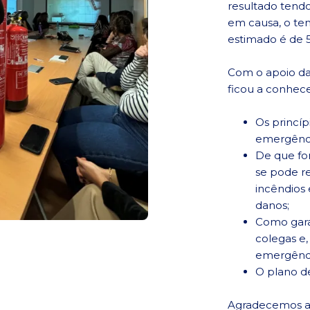
resultado tendo
em causa, o te
estimado é de 
Com o apoio da
ficou a conhece
Os princíp
emergênci
De que for
se pode re
incêndios 
danos;
Como gara
colegas e,
emergênci
O plano d
Agradecemos a 